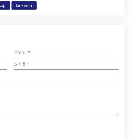
App
LinkedIn