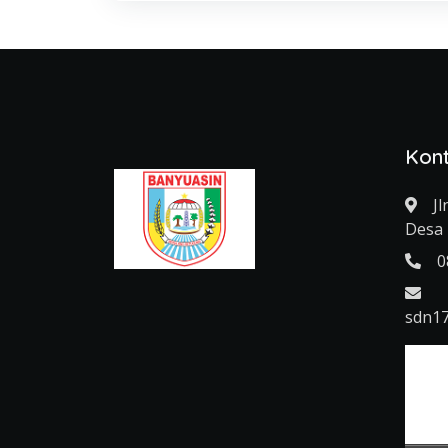
Kon
Jl
Desa 
0
sdn1