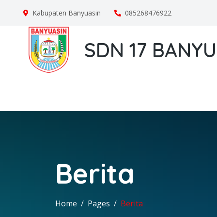
Kabupaten Banyuasin
085268476922
SDN 17 BANYUA
Berita
Home
Pages
Berita