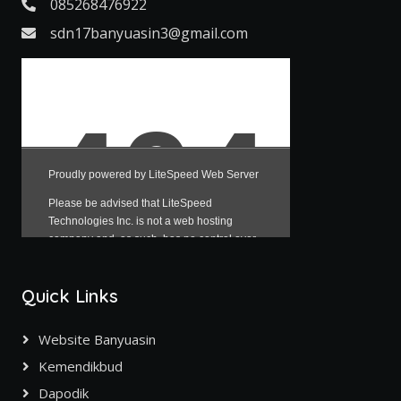
085268476922
sdn17banyuasin3@gmail.com
Quick Links
Website Banyuasin
Kemendikbud
Dapodik