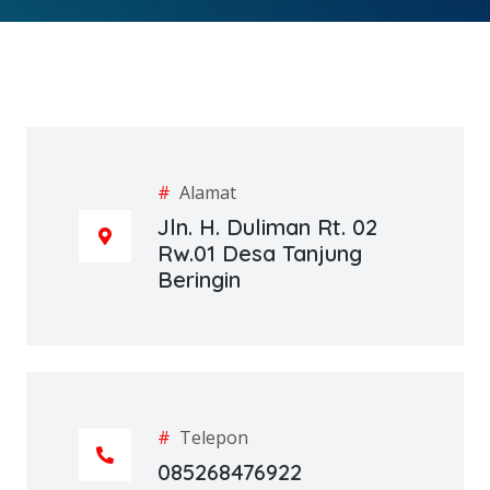
#
Alamat
Jln. H. Duliman Rt. 02
Rw.01 Desa Tanjung
Beringin
#
Telepon
085268476922