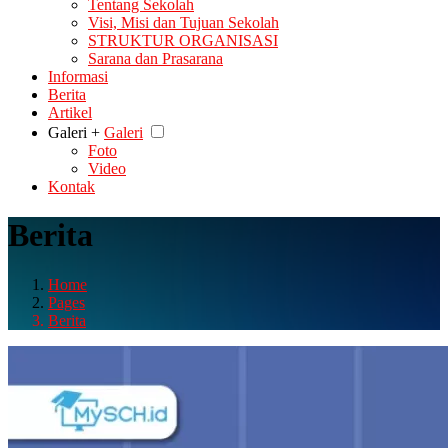
Tentang Sekolah
Visi, Misi dan Tujuan Sekolah
STRUKTUR ORGANISASI
Sarana dan Prasarana
Informasi
Berita
Artikel
Galeri +
Galeri
Foto
Video
Kontak
Berita
Home
Pages
Berita