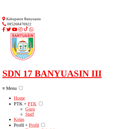
Loading...
Kabupaten Banyuasin
085268476922
SDN 17 BANYUASIN III
≡ Menu
Home
PTK +
PTK
Guru
Staff
Kelas
Profil +
Profil